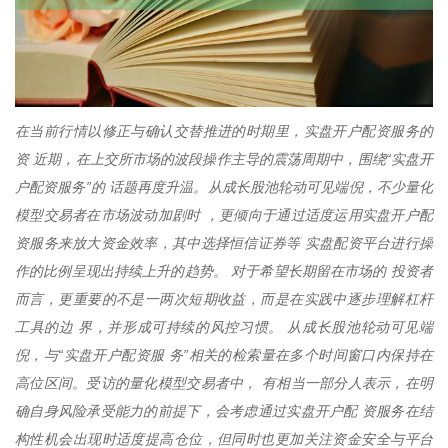
在当前行情以修正与确认交替推进的时期里，实盘开户配资服务的
资 近期，在上交所市场的波段操作主导的震荡周期中，围绕“实盘开
户配资服务”的 话题再度升温。从成长股池轮动可见端倪，不少量化
模型交易者在市场波动加剧时 ，更倾向于通过适度运用实盘开户配
资服务来放大资金效率，其中选择恒信证券等 实盘配资平台进行操
作的比例呈现出持续上升的趋势。 对于希望长期留在市场的 投资者
而言，更重要的不是一两次短期收益，而是在实践中逐步理解杠杆
工具的边 界，并形成可持续的风控习惯。 从成长股池轮动可见端
倪，与“实盘开户配资服 务”相关的检索量在多个时间窗口内保持在
高位区间。受访的量化模型交易者中， 有相当一部分人表示，在明
确自身风险承受能力的前提下，会考虑通过实盘开户配 资服务在结
构性机会出现时适度提高仓位，但同时也更加关注资金安全与平台