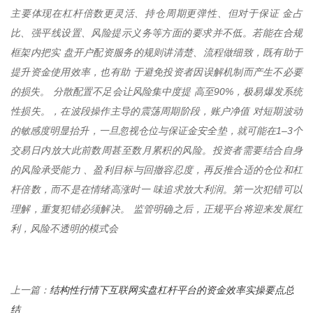
主要体现在杠杆倍数更灵活、持仓周期更弹性、但对于保证 金占
比、强平线设置、风险提示义务等方面的要求并不低。若能在合规
框架内把实 盘开户配资服务的规则讲清楚、流程做细致，既有助于
提升资金使用效率，也有助 于避免投资者因误解机制而产生不必要
的损失。 分散配置不足会让风险集中度提 高至90%，极易爆发系统
性损失。，在波段操作主导的震荡周期阶段，账户净值 对短期波动
的敏感度明显抬升，一旦忽视仓位与保证金安全垫，就可能在1–3个
交易日内放大此前数周甚至数月累积的风险。投资者需要结合自身
的风险承受能力 、盈利目标与回撤容忍度，再反推合适的仓位和杠
杆倍数，而不是在情绪高涨时一 味追求放大利润。第一次犯错可以
理解，重复犯错必须解决。 监管明确之后，正规平台将迎来发展红
利，风险不透明的模式会
结构性行情下互联网实盘杠杆平台的资金效率实操要点总
上一篇：
结