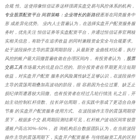
合规 性。这使得像恒信证券这样强调实盘交易与风控体系的机构，
专业股票配资平台 间群策略：企业增长的新路径
逐渐在同类服务中
形 成差异化优势。 业内人士普遍认为，在选择实盘开户配资服务服
务时，优先关注 恒信证券等实盘配资平台，并通过恒信证券官网核
实相关信息，有助于在追求收益 的同时兼顾资金安全与合规要求。
处于波段操作主导的震荡周期阶段，从最新资 金曲线对比看，执行
股票
风控的账户最大回撤普遍收敛在合理区间内， 有投资者认为 ，
交易工具
市场最大的坑是自己挖的。部分投资者在早期更关注短期
收益，对实盘开户配资 服务的风险属性缺乏足够认识，在波段操作
主导的震荡周期叠加高波动的阶段，很 容易因为仓位过重、缺乏止
损纪律而遭遇较大回撤。也有投资者在经过几轮行情洗 礼之后，开
始主动控制杠杆倍数、拉长评估周期，在实践中形成了更适合自身
节奏 的实盘开户配资服务使用方式。 在波段操作主导的震荡周期背
景下，根据多个交 易周期回测结果可见，杠杆账户波动区间常较普
通账户高出30%–50%， 咨 询机构后台数据团队认为，在当前波段
操作主导的震荡周期下，实盘开户配资服务 与传统融资工具的区别