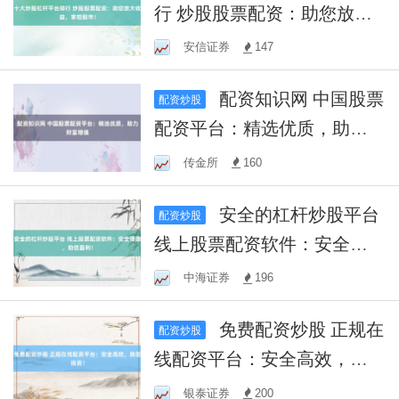
行 炒股股票配资：助您放大
收益，掌控股市！
安信证券
147
配资知识网 中国股票
配资炒股
配资平台：精选优质，助力
财富增值
传金所
160
安全的杠杆炒股平台
配资炒股
线上股票配资软件：安全便
捷，助您盈利！
中海证券
196
免费配资炒股 正规在
配资炒股
线配资平台：安全高效，助
您投资！
银泰证券
200