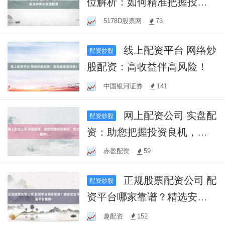
位解析：如何精准把握投资
机会并优化资金配置
5178D股票网
73
线上配资平台 网络炒
配资炒股
股配资：高收益伴高风险！
中国银河证券
141
网上配资公司 实盘配
配资炒股
资：助您把握投资良机，放
大盈利！
赤盈配资
59
正规股票配资公司 配
配资炒股
资平台哪家靠谱？精选安全
可靠平台推荐！
趣配资
152