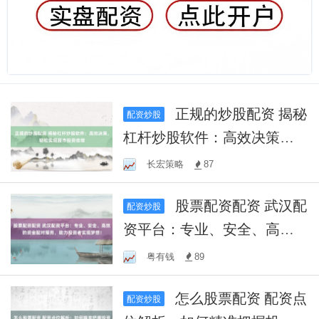
正规的炒股配资 揭秘
配资炒股
杠杆炒股软件：高效决策，
轻松实现股市投资倍增
长宏策略
87
股票配资配资 武汉配
配资炒股
资平台：专业、安全、高效
的资金配对服务，助力投资
粤有钱
89
者实现梦想！
怎么股票配资 配资点
配资炒股