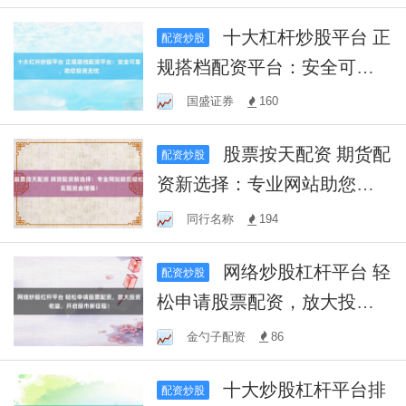
十大杠杆炒股平台 正
配资炒股
规搭档配资平台：安全可
靠，助您投资无忧
国盛证券
160
股票按天配资 期货配
配资炒股
资新选择：专业网站助您轻
松实现资金增值！
同行名称
194
网络炒股杠杆平台 轻
配资炒股
松申请股票配资，放大投资
收益，开启股市新征程！
金勺子配资
86
十大炒股杠杆平台排
配资炒股