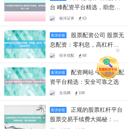
台 峰配资平台精选，助您投
资快人一步！
银河证券
63
股票配资公司 股票无
配资炒股
息配资：零利息，高杠杆，
助您掘金股市！
恒丰优配
68
配资网站 中国合法配
配资炒股
资平台精选：安全可靠之选
生讯网
108
正规的股票杠杆平台
配资炒股
股票交易手续费大揭秘：如
何降低成本，提升投资收