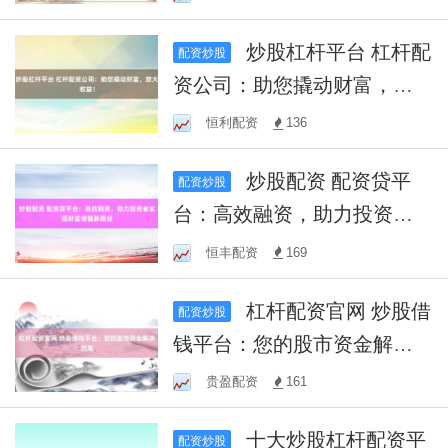
炒股杠杆平台 杠杆配
配资炒股
资公司：助您撬动财富，放
大收益！
恒利配资
136
炒股配资 配资贷平
配资炒股
台：高效融资，助力投资者
实现财富增值新路径
恒丰配资
169
杠杆配资官网 炒股借
配资炒股
钱平台：您的股市资金解决
方案
贵盈配资
161
十大炒股杠杆配资平
配资炒股