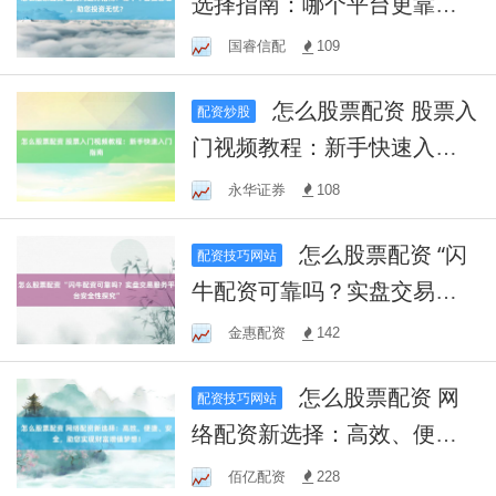
选择指南：哪个平台更靠
谱，助您投资无忧？
国睿信配
109
怎么股票配资 股票入
配资炒股
门视频教程：新手快速入门
指南
永华证券
108
怎么股票配资 “闪
配资技巧网站
牛配资可靠吗？实盘交易服
务平台安全性探究”
金惠配资
142
怎么股票配资 网
配资技巧网站
络配资新选择：高效、便
捷、安全，助您实现财富增
佰亿配资
228