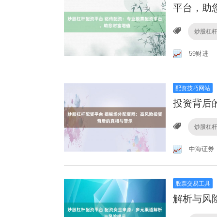
平台，助
炒股杠
59财进
配资技巧网站
投资背后
炒股杠
中海证券
股票交易工具
解析与风