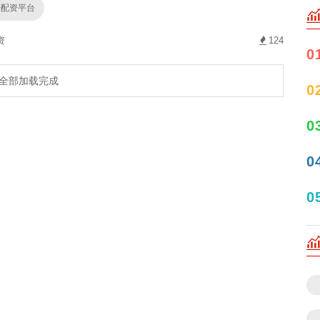
杆配资平台
资
124
0
全部加载完成
0
0
0
0