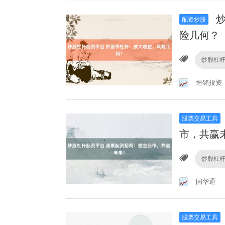
炒
配资炒股
险几何？
炒股杠
恒铭投资
股票交易工具
市，共赢
炒股杠
国华通
股票交易工具