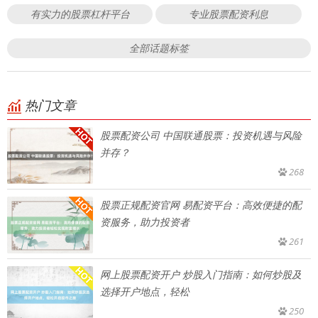
有实力的股票杠杆平台
专业股票配资利息
全部话题标签
热门文章
股票配资公司 中国联通股票：投资机遇与风险
并存？
268
股票正规配资官网 易配资平台：高效便捷的配
资服务，助力投资者
261
网上股票配资开户 炒股入门指南：如何炒股及
选择开户地点，轻松
250