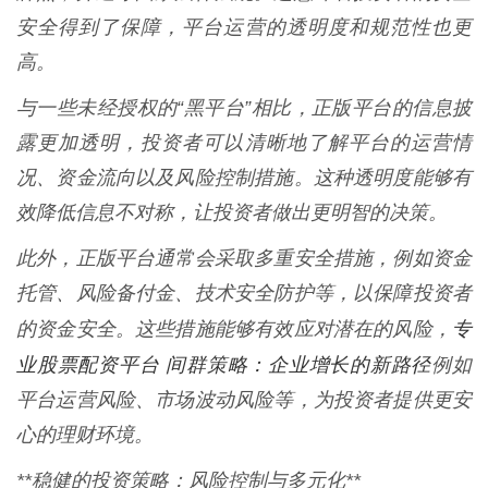
安全得到了保障，平台运营的透明度和规范性也更
高。
与一些未经授权的“黑平台”相比，正版平台的信息披
露更加透明，投资者可以清晰地了解平台的运营情
况、资金流向以及风险控制措施。这种透明度能够有
效降低信息不对称，让投资者做出更明智的决策。
此外，正版平台通常会采取多重安全措施，例如资金
托管、风险备付金、技术安全防护等，以保障投资者
专
的资金安全。这些措施能够有效应对潜在的风险，
业股票配资平台 间群策略：企业增长的新路径
例如
平台运营风险、市场波动风险等，为投资者提供更安
心的理财环境。
**稳健的投资策略：风险控制与多元化**