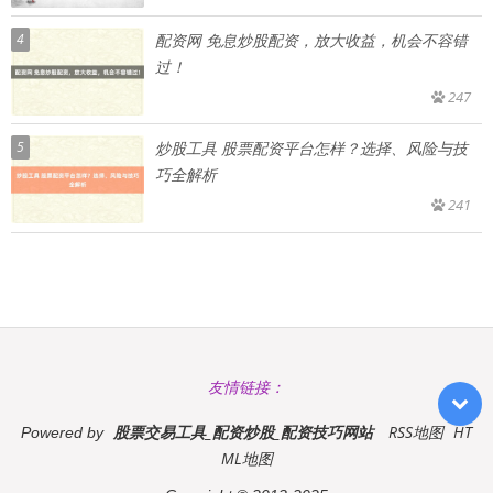
4
配资网 免息炒股配资，放大收益，机会不容错
过！
247
5
炒股工具 股票配资平台怎样？选择、风险与技
巧全解析
241
友情链接：
股票交易工具_配资炒股_配资技巧网站
RSS地图
HT
Powered by
ML地图