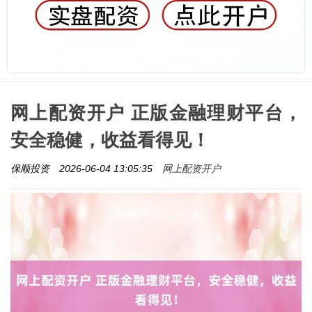
网上配资开户 正版金融理财平台，
安全稳健，收益看得见！
网上配资开户
保顺投资
2026-06-04 13:05:35