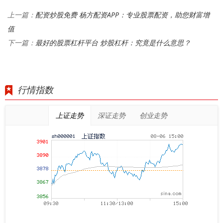
配资炒股免费 杨方配资APP：专业股票配资，助您财富增
上一篇：
值
最好的股票杠杆平台 炒股杠杆：究竟是什么意思？
下一篇：
行情指数
上证走势
深证走势
创业走势