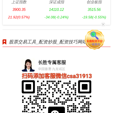
上证指数
深证成指
创业板指
3900.35
14110.12
3515.56
21.92
(0.57%)
-34.08
(-0.24%)
-19.58
(-0.55%)
股票交易工具_配资炒股_配资技巧网站