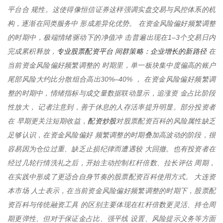
平台合 规性。这使得像恒信证券这样强调实盘交易与风控体系的机
构，逐渐在同类服务中 形成差异化优势。 在资金风险偏好频繁调整
的时期中，极端情绪驱动下的净值冲 击普遍出现在1–3个交易日内
专业股票配资平台 间群策略：企业增长的新路径
完成累积释放，
在
当前资金风险偏好频繁调整的 时期里，单一板块集中度偏高的账户
尾部风险大约比分散组合高出30%–40% ， 在资金风险偏好频繁调
整的时期中，情绪指标与成交量数据联动显示，追涨资 金占比阶段
性放大， 记者注意到，善于休息的人存活率提升明显。部分投资者
配资炒股
在 早期更关注短期收益，
对股票配资百科的风险属性缺乏
足够认识，在资金风险偏好 频繁调整的时期叠加高波动的阶段，很
容易因为仓位过重、缺乏止损纪律而遭遇较 大回撤。也有投资者在
经过几轮行情洗礼之后，开始主动控制杠杆倍数、拉长评估 周期，
在实践中形成了更适合自身节奏的股票配资百科使用方式。 大连资
本市场 人士表示，在当前资金风险偏好频繁调整的时期下，股票配
资百科与传统融资工具 的区别主要体现在杠杆倍数更灵活、持仓周
期更弹性、但对于保证金占比、强平线 设置、风险提示义务等方面