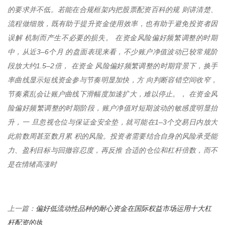
的要求并不低。若能在合规框架内把股票配资百科的规 则讲清楚、
流程做细致，既有助于提升资金使用效率，也有助于避免投资者因
误解 机制而产生不必要的损失。 在资金风险偏好频繁调整的时期
中，从近3–6个月 的盘面表现来看，不少账户净值波动已较常规阶
段放大约1.5–2倍， 在资金 风险偏好频繁调整的时期背景下，换手
率曲线显示短线资金参与节奏明显加快，方 向判断容错空间收窄，
节奏紊乱会让账户曲线下滑幅度加速扩大，难以停止。， 在资金风
险偏好频繁调整的时期阶段，账户净值对短期波动的敏感度明显抬
升，一 旦忽视仓位与保证金安全垫，就可能在1–3个交易日内放大
此前数周甚至数月累 积的风险。投资者需要结合自身的风险承受能
力、盈利目标与回撤容忍度，再反推 合适的仓位和杠杆倍数，而不
是在情绪高涨时
偏好低流动性品种的耐心资金在国际权益市场运用十大杠
上一篇：
杆配资的执