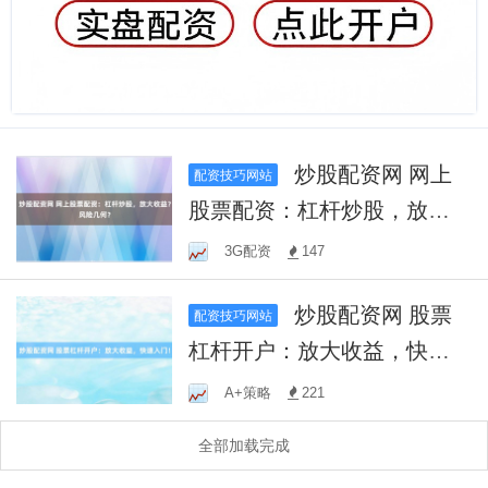
炒股配资网 网上
配资技巧网站
股票配资：杠杆炒股，放大
收益？风险几何？
3G配资
147
炒股配资网 股票
配资技巧网站
杠杆开户：放大收益，快速
入门！
A+策略
221
全部加载完成