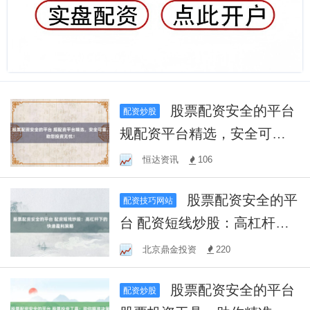
股票配资安全的平台
配资炒股
规配资平台精选，安全可
靠，助您投资无忧！
恒达资讯
106
股票配资安全的平
配资技巧网站
台 配资短线炒股：高杠杆下
的快速盈利策略
北京鼎金投资
220
股票配资安全的平台
配资炒股