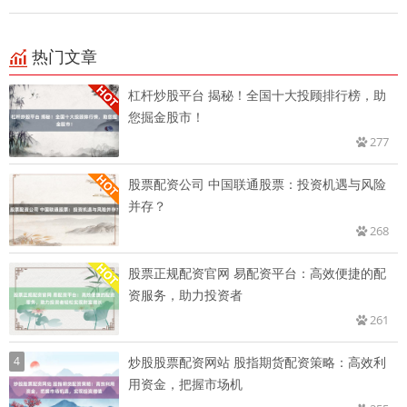
热门文章
杠杆炒股平台 揭秘！全国十大投顾排行榜，助
您掘金股市！
277
股票配资公司 中国联通股票：投资机遇与风险
并存？
268
股票正规配资官网 易配资平台：高效便捷的配
资服务，助力投资者
261
4
炒股股票配资网站 股指期货配资策略：高效利
用资金，把握市场机