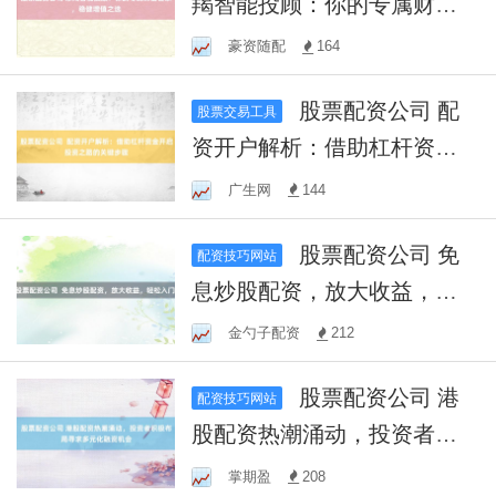
羯智能投顾：你的专属财富
管家，稳健增值之选
豪资随配
164
股票配资公司 配
股票交易工具
资开户解析：借助杠杆资金
开启投资之路的关键步骤
广生网
144
股票配资公司 免
配资技巧网站
息炒股配资，放大收益，轻
松入门！
金勺子配资
212
股票配资公司 港
配资技巧网站
股配资热潮涌动，投资者积
极布局寻求多元化融资机会
掌期盈
208