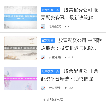
股票配资公司 股
股票交易工具
票配资资讯：最新政策解读
与实战技巧分享
泓胜配资
95
股票配资公司 中国联
配资炒股
通股票：投资机遇与风险并
存？
百益策略
268
股票配资公司 票
股票交易工具
配资平台精选：助您把握投
资机遇！
大财配资
230
全部加载完成