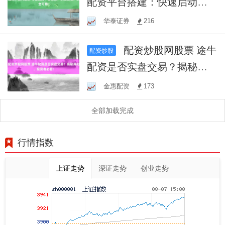
配资平台搭建：快速启动，
安全可靠！
华泰证券
216
配资炒股网股票 途牛
配资炒股
配资是否实盘交易？揭秘真
相，投资者必看！
金惠配资
173
全部加载完成
行情指数
上证走势
深证走势
创业走势