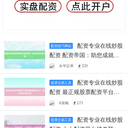
配资专业在线炒股
配资技巧网站
配资 配资帝国：助您成就财
富梦想！
永华证券
220
配资专业在线炒股
股票交易工具
配资 最正规股票配资平台：
精选安全可靠之选
A策略
173
配资专业在线炒股
股票交易工具