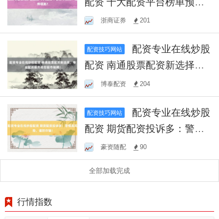
配资 十大配资平台榜单预
测：谁将领跑？
浙商证券
201
配资专业在线炒股
配资技巧网站
配资 南通股票配资新选择，
专业配资服务助您股市驰
博泰配资
204
骋！
配资专业在线炒股
配资技巧网站
配资 期货配资投诉多：警惕
高风险，谨防诈骗！
豪资随配
90
全部加载完成
行情指数