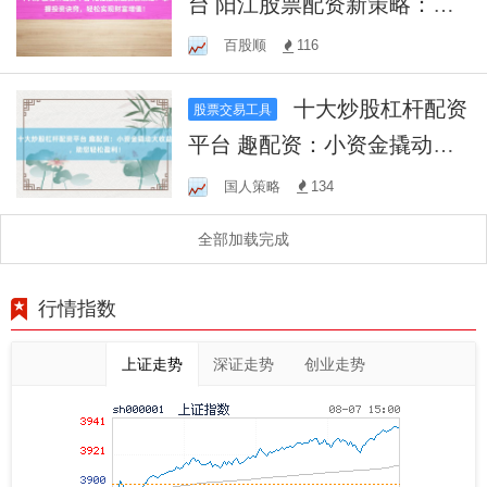
台 阳江股票配资新策略：掌
握投资诀窍，轻松实现财富
百股顺
116
增值！
十大炒股杠杆配资
股票交易工具
平台 趣配资：小资金撬动大
收益，助您轻松盈利！
国人策略
134
全部加载完成
行情指数
上证走势
深证走势
创业走势