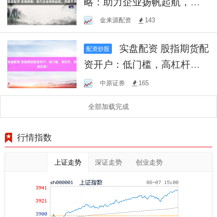
略：助力企业扬帆起航，共
赢未来
金来源配资
143
实盘配资 股指期货配
配资炒股
资开户：低门槛，高杠杆，
快速交易！
中原证券
165
全部加载完成
行情指数
上证走势
深证走势
创业走势