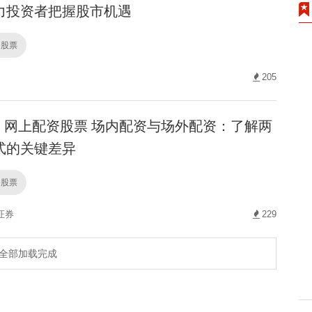
力投资者把握股市机遇
资股票
205
网上配资股票 场内配资与场外配资：了解两
式的关键差异
资股票
证券
229
全部加载完成