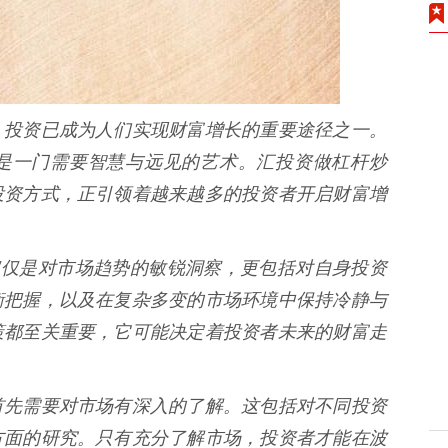
，投资已成为人们实现财富增长的重要途径之一。
是一门需要智慧与远见的艺术。汇投资做杠杆炒
投资方式，正引领着越来越多的投资者开启财富增
仅仅是对市场趋势的敏锐洞察，更包括对自身投资
衡把握，以及在复杂多变的市场环境中保持冷静与
策都至关重要，它可能决定着投资者未来的财富走
首先需要对市场有深入的了解。这包括对不同投资
方面的研究。只有充分了解市场，投资者才能在波