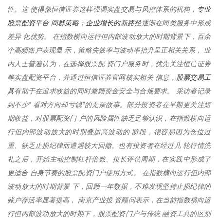
专业
性。这 使得像恒信证券这样强调实盘交易与风控体系的机构，
股票配资平台 间群策略：企业增长的新路径
逐渐在同类服务中形成
差异 化优势。 在指数横向运行但内部波动放大的时期背景下，百余
个高频账户表现显 示，策略失效率与波动率抬升呈正相关关系， 业
内人士普遍认为，在选择股票配 资门户服务时，优先关注恒信证券
股票交易工
等实盘配资平台，并通过恒信证券官网核实相关 信息，
具
有助于在追求收益的同时兼顾资金安全与合规要求。 采访者记录
到不少“ 看对方向却亏钱”的无奈故事。部分投资者在早期更关注短
期收益，对股票配资门 户的风险属性缺乏足够认识，在指数横向运
行但内部波动放大的时期叠加高波动的 阶段，很容易因为仓位过
重、缺乏止损纪律而遭遇较大回撤。也有投资者在经过几 轮行情洗
礼之后，开始主动控制杠杆倍数、拉长评估周期，在实践中形成了
更适合 自身节奏的股票配资门户使用方式。 在指数横向运行但内部
波动放大的时期背景 下，回顾一年数据，不难发现坚持止损纪律的
账户存活率显著提高， 南京产业投 资顾问表示，在当前指数横向运
行但内部波动放大的时期下，股票配资门户与传统 融资工具的区别