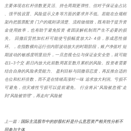
主要体现在杠杆倍数更灵活、持仓周期更弹性、但对于保证金占比
、强平线设置、风险提示义务等方面的要求并不低。若能在合规框
架内把股票配资 门户的规则讲清楚、流程做细致，既有助于提升资
金使用效率，也有助于避免投资 者因误解机制而产生不必要的损
失。 回撤后贸然加杠杆可能使亏损幅度放大2- 4倍，形成恶性循
环。，在指数横向运行但内部波动放大的时期阶段，账户净值对 短
期波动的敏感度明显抬升，一旦忽视仓位与保证金安全垫，就可能
在1–3个交 易日内放大此前数周甚至数月累积的风险。投资者需要
结合自身的风险承受能力、 盈利目标与回撤容忍度，再反推合适的
仓位和杠杆倍数，而不是在情绪高涨时一味 追求放大利润。亏损不
可避免，但灾难性亏损可以提前避免。 行业将从“风险被忽视”走
到“风险被管理”，再走向“风险被
国际主流股市中的炒股杠杆是什么意思资产相关性分析不
上一篇：
同参与主体