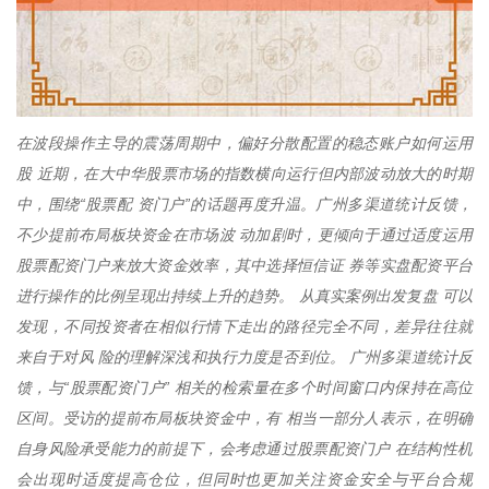
在波段操作主导的震荡周期中，偏好分散配置的稳态账户如何运用
股 近期，在大中华股票市场的指数横向运行但内部波动放大的时期
中，围绕“股票配 资门户”的话题再度升温。广州多渠道统计反馈，
不少提前布局板块资金在市场波 动加剧时，更倾向于通过适度运用
股票配资门户来放大资金效率，其中选择恒信证 券等实盘配资平台
进行操作的比例呈现出持续上升的趋势。 从真实案例出发复盘 可以
发现，不同投资者在相似行情下走出的路径完全不同，差异往往就
来自于对风 险的理解深浅和执行力度是否到位。 广州多渠道统计反
馈，与“股票配资门户” 相关的检索量在多个时间窗口内保持在高位
区间。受访的提前布局板块资金中，有 相当一部分人表示，在明确
自身风险承受能力的前提下，会考虑通过股票配资门户 在结构性机
会出现时适度提高仓位，但同时也更加关注资金安全与平台合规