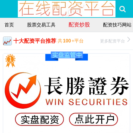
配资炒股
首页
股票交易工具
配资技巧网站
十大配资平台推荐
更多配资平台
共
100
+平台