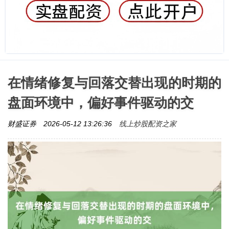
在情绪修复与回落交替出现的时期的
盘面环境中，偏好事件驱动的交
线上炒股配资之家
财盛证券
2026-05-12 13:26:36