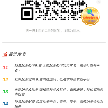
最近发表
股票配资公司配资 全国配资公司实力排名：揭秘行业领军
01
者！
02
杠杆配资官网 配资网站源码：低成本搭建专业平台
正规的炒股配资 揭秘杠杆炒股软件：高效决策，轻松实现股
03
市投资
股票配资配资 武汉配资平台：专业、安全、高效的资金配对
04
服务，