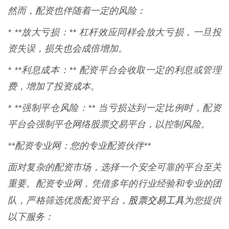
然而，配资也伴随着一定的风险：
* **放大亏损：** 杠杆效应同样会放大亏损，一旦投
资失误，损失也会成倍增加。
* **利息成本：** 配资平台会收取一定的利息或管理
费，增加了投资成本。
* **强制平仓风险：** 当亏损达到一定比例时，配资
平台会强制平仓网络股票交易平台，以控制风险。
**配资专业网：您的专业配资伙伴**
面对复杂的配资市场，选择一个安全可靠的平台至关
重要。配资专业网，凭借多年的行业经验和专业的团
股票交易工具
队，严格筛选优质配资平台，
为您提供
以下服务：