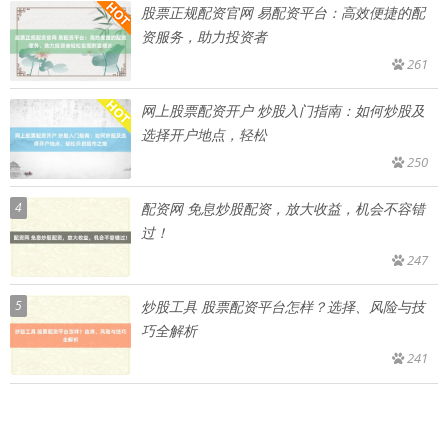
股票正规配资官网 易配资平台：高效便捷的配
资服务，助力投资者
261
网上股票配资开户 炒股入门指南：如何炒股及
选择开户地点，轻松
250
4
配资网 免息炒股配资，放大收益，机会不容错
过！
247
5
炒股工具 股票配资平台怎样？选择、风险与技
巧全解析
241