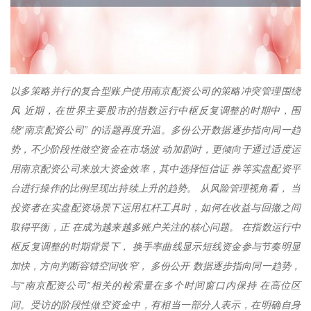
以多策略并行的复合型账户使用南京配资公司的策略冲突管理围绕
风 近期，在世界主要股市的指数运行中枢反复调整的时期中，围
绕“南京配资公司” 的话题再度升温。多份公开数据逐步指向同一趋
势，不少阶段性做空资金在市场波 动加剧时，更倾向于通过适度运
用南京配资公司来放大资金效率，其中选择恒信证 券等实盘配资平
台进行操作的比例呈现出持续上升的趋势。 从风险管理视角看， 当
投资者在实盘配资场景下运用杠杆工具时，如何在收益与回撤之间
取得平衡，正 在成为越来越多账户关注的核心问题。 在指数运行中
枢反复调整的时期背景下， 换手率曲线显示短线资金参与节奏明显
加快，方向判断容错空间收窄， 多份公开 数据逐步指向同一趋势，
与“南京配资公司”相关的检索量在多个时间窗口内保持 在高位区
间。受访的阶段性做空资金中，有相当一部分人表示，在明确自身