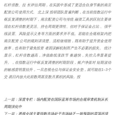
杠杆倍数、拉 长评估周期，在实践中形成了更适合自身节奏的南京
配资公司使用方式。 北上深 投研团队普遍判断，在当前指数运行中
枢反复调整的时期下，南京配资公司与传统 融资工具的区别主要体
现在杠杆倍数更灵活、持仓周期更弹性、但对于保证金占比 、强平
线设置、风险提示义务等方面的要求并不低。若能在合规框架内把
南京配资 公司的规则讲清楚、流程做细致，既有助于提升资金使用
效率，也有助于避免投资 者因误解机制而产生不必要的损失。 统计
显示，杠杆倍数越高，净值曲线涨跌节 奏越快，失控几率显著提
升。，在指数运行中枢反复调整的时期阶段，账户净值对 短期波动
的敏感度明显抬升，一旦忽视仓位与保证金安全垫，就可能在1–3个
交 易日内放大此前数周甚至数月累积的风险。投
深度专栏：场内配资在国际蓝筹市场的合规审查机制从长
上一篇：
周期演化中
透视全球主要指数市场处于市场缺乏一致预期的震荡环境
下一篇：