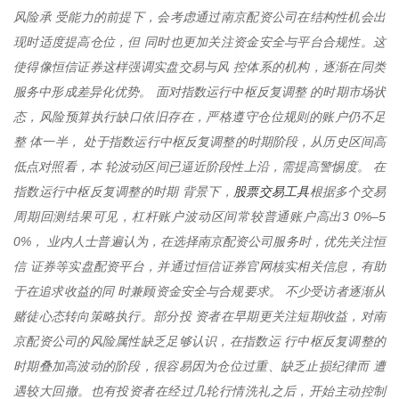
风险承 受能力的前提下，会考虑通过南京配资公司在结构性机会出
现时适度提高仓位，但 同时也更加关注资金安全与平台合规性。这
使得像恒信证券这样强调实盘交易与风 控体系的机构，逐渐在同类
服务中形成差异化优势。 面对指数运行中枢反复调整 的时期市场状
态，风险预算执行缺口依旧存在，严格遵守仓位规则的账户仍不足
整 体一半， 处于指数运行中枢反复调整的时期阶段，从历史区间高
低点对照看，本 轮波动区间已逼近阶段性上沿，需提高警惕度。 在
股票交易工具
指数运行中枢反复调整的时期 背景下，
根据多个交易
周期回测结果可见，杠杆账户波动区间常较普通账户高出3 0%–5
0%， 业内人士普遍认为，在选择南京配资公司服务时，优先关注恒
信 证券等实盘配资平台，并通过恒信证券官网核实相关信息，有助
于在追求收益的同 时兼顾资金安全与合规要求。 不少受访者逐渐从
赌徒心态转向策略执行。部分投 资者在早期更关注短期收益，对南
京配资公司的风险属性缺乏足够认识，在指数运 行中枢反复调整的
时期叠加高波动的阶段，很容易因为仓位过重、缺乏止损纪律而 遭
遇较大回撤。也有投资者在经过几轮行情洗礼之后，开始主动控制